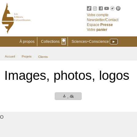
Votre compte
Newsletter/Contact
Espace
Presse
Votre
panier
⬣
À propos
Collections
Sciences+Conscience
►
Accueil
Projets
Clients
>
>
Images, photos, logos
download
, 4k
O