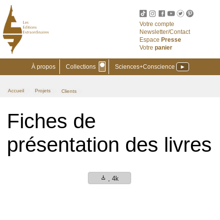
Votre compte
Newsletter/Contact
Espace
Presse
Votre
panier
⬣
À propos
Collections
Sciences+Conscience
►
Accueil
Projets
Clients
>
>
Fiches de
présentation des livres
download
, 4k