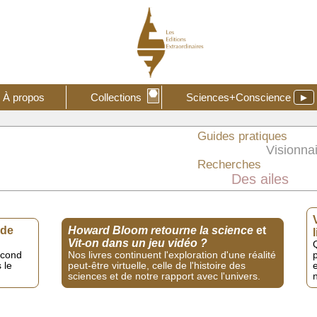
⬣
À propos
Collections
Sciences+Conscience
►
Guides pratiques
Visionna
Recherches
Des ailes
 de
Howard Bloom retourne la science
et
Vit-on dans un jeu vidéo ?
econd
Nos livres continuent l'exploration d'une réalité
p
 le
peut-être virtuelle, celle de l'histoire des
sciences et de notre rapport avec l'univers.
n